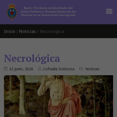
Inicio
/
Noticias
/
Necrológica
Necrológica
22 junio, 2026
Cofradía Dolorosa
Noticias