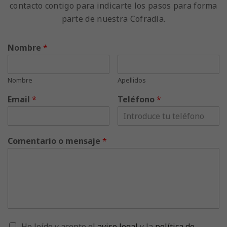
contacto contigo para indicarte los pasos para forma
parte de nuestra Cofradía.
Nombre
*
Nombre
Apellidos
Email
*
Teléfono
*
Comentario o mensaje
*
He leído y acepto el
aviso legal
y la
política de