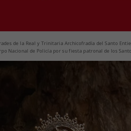
rades de la Real y Trinitaria Archicofradía del Santo Ent
po Nacional de Policía por su fiesta patronal de los Sant