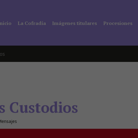
Inicio
La Cofradía
Imágenes titulares
Procesiones
os
s Custodios
ensajes