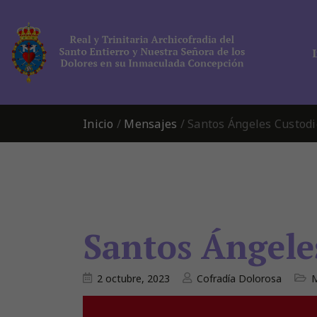
Inicio
/
Mensajes
/
Santos Ángeles Custodi
Santos Ángele
2 octubre, 2023
Cofradía Dolorosa
M