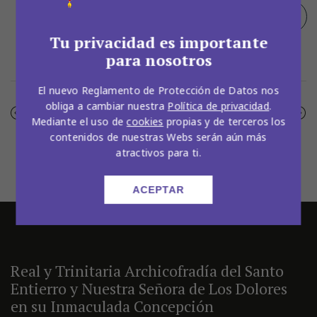
Tu privacidad es importante
Facebook
Twitter
Pinterest
para nosotros
El nuevo Reglamento de Protección de Datos nos
obliga a cambiar nuestra
Política de privacidad
.
NOTICIA ANTERIOR
SIGUIENTE NOTICIA
Mediante el uso de
cookies
propias y de terceros los
contenidos de nuestras Webs serán aún más
atractivos para ti.
ACEPTAR
Real y Trinitaria Archicofradía del Santo
Entierro y Nuestra Señora de Los Dolores
en su Inmaculada Concepción