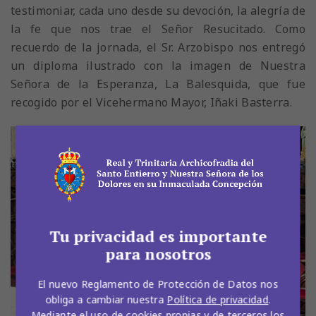
testimoniar, cada uno desde su devoción, la alegría de
la fe que nos trae el Señor Resucitado. Como
recuerdo de la jornada, el Sr. Arzobispo nos entregó
un diploma ilustrado con la imagen de Nuestra
Señora de la Esperanza, La Balesquida, que fue
recogido por el Vicehermano Mayor, Iñaki Basterra.
Tu privacidad es importante
para nosotros
El nuevo Reglamento de Protección de Datos nos
obliga a cambiar nuestra
Política de privacidad
.
Mediante el uso de
cookies
propias y de terceros los